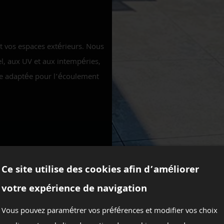
t vos espaces extérieurs. Nous
l, aux UV et aux intempéries,
te adaptée pour l’écoulement
ne ou d’ajouter une touche
Ce site utilise des cookies afin d’améliorer
aïence, mosaïque, zelliges,
votre expérience de navigation
t
pour un rendu unique et
Vous pouvez paramétrer vos préférences et modifier vos choix