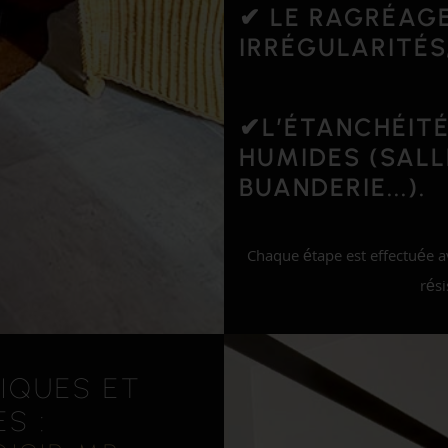
✔ LE
RAGRÉAG
IRRÉGULARITÉS
✔L’
ÉTANCHÉIT
HUMIDES (SALL
BUANDERIE...).
Chaque étape est effectuée av
rési
IQUES ET
ES :