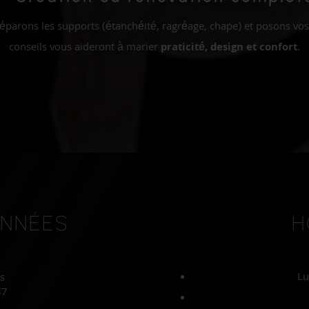
réparons les supports (étanchéité, ragréage, chape) et posons vos
conseils vous aideront à marier
praticité, design et confort
.
NNÉES
H
Lu
s
37