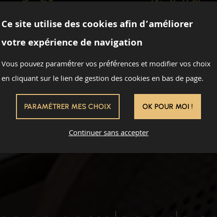
Ce site utilise des cookies afin d’améliorer
ACCESSIBILITÉ
SAVOIR-FAIR
votre expérience de navigation
ARTISANAL
Vous pouvez paramétrer vos préférences et modifier vos choix
es solutions pensées pour
en cliquant sur le lien de gestion des cookies en bas de page.
adapter à tous les budgets et
Des finitions soignées pour
tous les besoins.
rendu impeccable.
PARAMÉTRER MES CHOIX
OK POUR MOI !
Continuer sans accepter